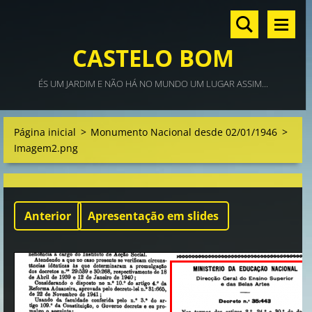
CASTELO BOM
ÉS UM JARDIM E NÃO HÁ NO MUNDO UM LUGAR ASSIM...
Página inicial
>
Monumento Nacional desde 02/01/1946
>
Imagem2.png
Anterior
Apresentação em slides