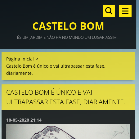
CASTELO BOM
ÉS UM JARDIM E NÃO HÁ NO MUNDO UM LUGAR ASSIM...
Página inicial
>
Castelo Bom é único e vai ultrapassar esta fase,
diariamente.
CASTELO BOM É ÚNICO E VAI
ULTRAPASSAR ESTA FASE, DIARIAMENTE.
10-05-2020 21:14