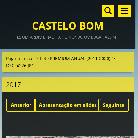
CASTELO BOM
ÉS UM JARDIM E NÃO HÁ NO MUNDO UM LUGAR ASSIM...
Página inicial
>
Foto PREMIUM ANUAL (2011-2020)
>
DSCF4226.JPG
2017
Anterior
Apresentação em slides
Seguinte