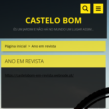
CASTELO BOM
ÉS UM JARDIM E NÃO HÁ NO MUNDO UM LUGAR ASSIM...
Página inicial
>
Ano em revista
ANO EM REVISTA
https://castelobom-em-revista.webnode.pt/