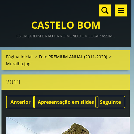
CASTELO BOM
ÉS UM JARDIM E NÃO HÁ NO MUNDO UM LUGAR ASSIM...
Página inicial
>
Foto PREMIUM ANUAL (2011-2020)
>
Muralha.jpg
2013
Anterior
Apresentação em slides
Seguinte